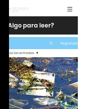
¿Algo para leer?
Regístrate
Blog
Todas las entradas
Todas las entradas
COMUNICACIÓN DE
VALORES
CREATIVIDAD Y
TECNOLOGÍA
BREVES
INTELIGENCIA
ARTIFICIAL