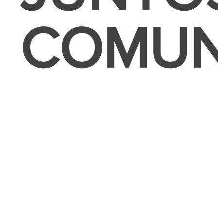
COMUN