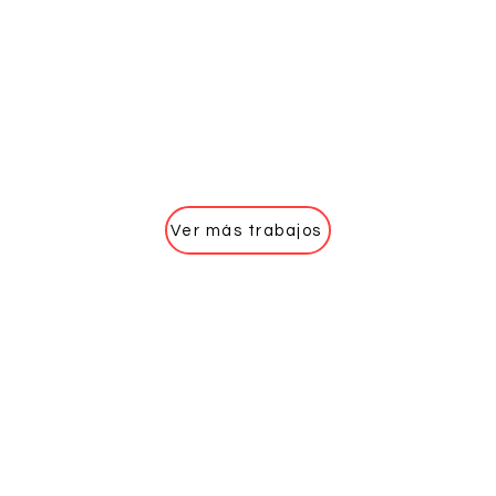
riending
sosteni
Ver más trabajos