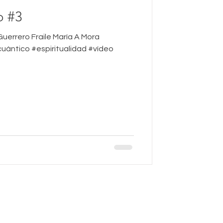
o #3
uerrero Fraile María A Mora
ántico #espiritualidad #vídeo