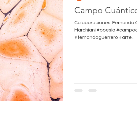
Campo Cuántic
Colaboraciones: Fernando G
Marchiani #poesía #campocu
#fernandoguerrero #arte...