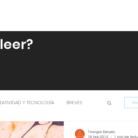
casos de estudio
trabajos
 leer?
EATIVIDAD Y TECNOLOGÍA
BREVES
Ini
Triangle Estudio
16 feb 2012
1 min de lect